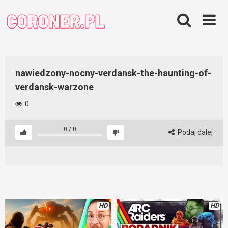
Skip
to
content
nawiedzony-nocny-verdansk-the-haunting-of-
verdansk-warzone
0
0
/
0
Podaj dalej
HD
HD