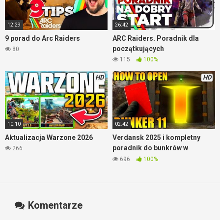
12:29
26:42
9 porad do Arc Raiders
ARC Raiders. Poradnik dla
początkujących
80
115
100%
HD
HD
10:10
02:42
Aktualizacja Warzone 2026
Verdansk 2025 i kompletny
poradnik do bunkrów w
266
Warzone
696
100%
Komentarze