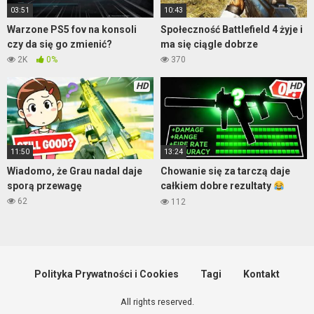
03:51
10:43
Warzone PS5 fov na konsoli
Społeczność Battlefield 4 żyje i
czy da się go zmienić?
ma się ciągle dobrze
2K
0%
370
HD
HD
11:50
13:24
Wiadomo, że Grau nadal daje
Chowanie się za tarczą daje
sporą przewagę
całkiem dobre rezultaty
Warzone
62
112
Polityka Prywatności i Cookies
Tagi
Kontakt
All rights reserved.