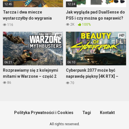
12:45
12:24
Tarcza i dwa miecze
Jak wygląda pad DualSense do
wystarczyłby do wygrania
PS5 i czy można go naprawić?
gdyby nie ten glicz
2K
100%
116
HD
HD
06:21
06:10
Rozprawiamy się z kolejnymi
Cyberpunk 2077 może być
mitami w Warzone – część 2
naprawdę piękny [4K RTX] –
część 1
86
70
Polityka Prywatności i Cookies
Tagi
Kontakt
All rights reserved.