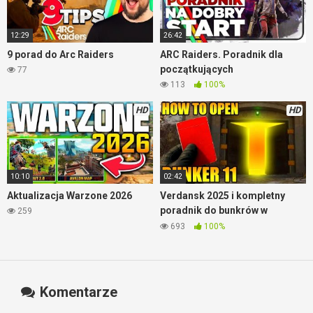
12:29
26:42
9 porad do Arc Raiders
ARC Raiders. Poradnik dla
początkujących
77
113
100%
HD
HD
10:10
02:42
Aktualizacja Warzone 2026
Verdansk 2025 i kompletny
poradnik do bunkrów w
259
Warzone
693
100%
Komentarze