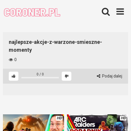
Skip
to
content
najlepsze-akcje-z-warzone-smieszne-
momenty
0
0
/
0
Podaj dalej
HD
HD