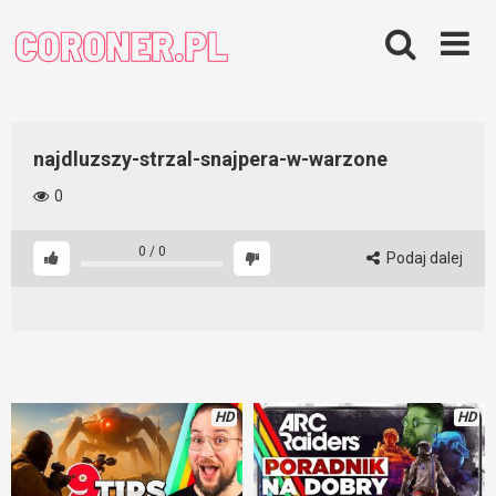
Skip
to
content
najdluzszy-strzal-snajpera-w-warzone
0
0
/
0
Podaj dalej
HD
HD