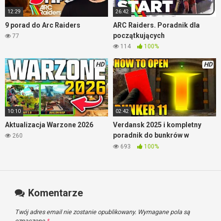
12:29
26:42
9 porad do Arc Raiders
ARC Raiders. Poradnik dla
początkujących
77
114
100%
HD
HD
10:10
02:42
Aktualizacja Warzone 2026
Verdansk 2025 i kompletny
poradnik do bunkrów w
260
Warzone
693
100%
Komentarze
Twój adres email nie zostanie opublikowany.
Wymagane pola są
oznaczone
*