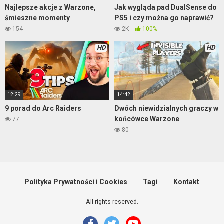
Najlepsze akcje z Warzone,
Jak wygląda pad DualSense do
śmieszne momenty
PS5 i czy można go naprawić?
154
2K
100%
HD
HD
12:29
14:42
9 porad do Arc Raiders
Dwóch niewidzialnych graczy w
końcówce Warzone
77
80
Polityka Prywatności i Cookies
Tagi
Kontakt
All rights reserved.