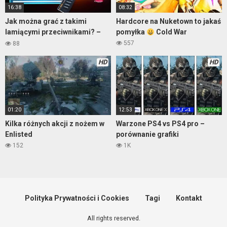
16:38
08:32
Jak można grać z takimi
Hardcore na Nuketown to jakaś
lamiącymi przeciwnikami? –
pomyłka
Cold War
Warzone
557
88
HD
HD
01:20
12:53
Kilka różnych akcji z nożem w
Warzone PS4 vs PS4 pro –
Enlisted
porównanie grafiki
152
1K
Polityka Prywatności i Cookies
Tagi
Kontakt
All rights reserved.