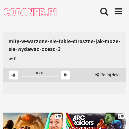
Skip
to
content
mity-w-warzone-nie-takie-straszne-jak-moze-
sie-wydawac-czesc-3
0
0
/
0
Podaj dalej
HD
HD