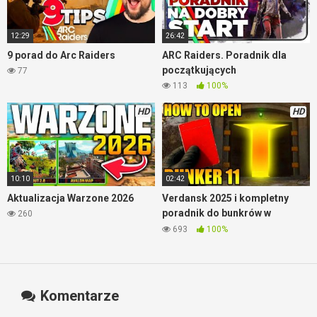
12:29
26:42
9 porad do Arc Raiders
ARC Raiders. Poradnik dla
początkujących
77
113
100%
HD
HD
10:10
02:42
Aktualizacja Warzone 2026
Verdansk 2025 i kompletny
poradnik do bunkrów w
260
Warzone
693
100%
Komentarze