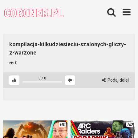
Skip
to
content
kompilacja-kilkudziesieciu-szalonych-gliczy-
z-warzone
0
0
/
0
Podaj dalej
HD
HD