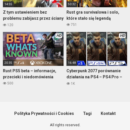
14:55
50:32
Z tym ustawieniem bez
Rust gra survivalowa i solo,
problemu zabijasz przez ściany
które stało się legendą
751
120
HD
HD
20:35
16:48
Rust PS5 beta – informacje,
Cyberpunk 2077 porównanie
przecieki i niedomówienia
działania na PS4 – PS4 Pro –
PS5
500
1K
Polityka Prywatności i Cookies
Tagi
Kontakt
All rights reserved.