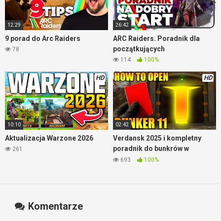
12:29
26:42
9 porad do Arc Raiders
ARC Raiders. Poradnik dla
początkujących
78
114
100%
HD
HD
10:10
02:42
Aktualizacja Warzone 2026
Verdansk 2025 i kompletny
poradnik do bunkrów w
261
Warzone
693
100%
Komentarze