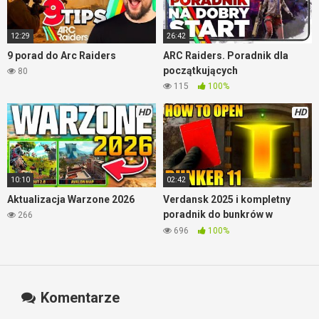
12:29
26:42
9 porad do Arc Raiders
ARC Raiders. Poradnik dla
początkujących
80
115
100%
HD
HD
10:10
02:42
Aktualizacja Warzone 2026
Verdansk 2025 i kompletny
poradnik do bunkrów w
266
Warzone
696
100%
Komentarze