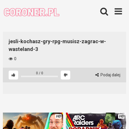
Skip
to
content
jesli-kochasz-gry-rpg-musisz-zagrac-w-
wasteland-3
0
0
/
0
Podaj dalej
HD
HD