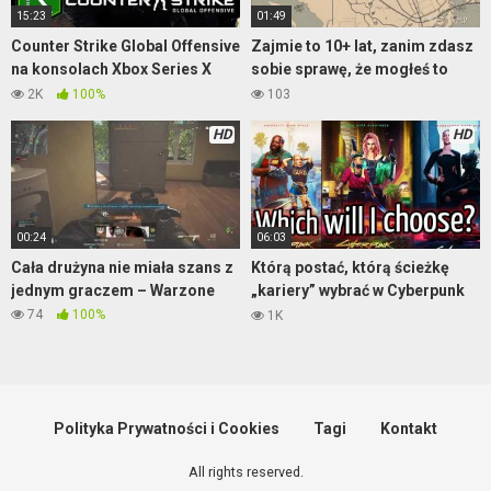
15:23
01:49
Counter Strike Global Offensive
Zajmie to 10+ lat, zanim zdasz
na konsolach Xbox Series X
sobie sprawę, że mogłeś to
gameplay z rozgrywki
zrobić – RDR2
2K
100%
103
HD
HD
00:24
06:03
Cała drużyna nie miała szans z
Którą postać, którą ścieżkę
jednym graczem – Warzone
„kariery” wybrać w Cyberpunk
2077?
74
100%
1K
Polityka Prywatności i Cookies
Tagi
Kontakt
All rights reserved.