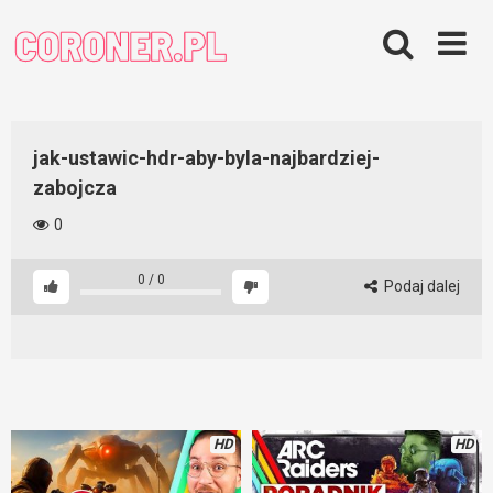
Skip
to
content
jak-ustawic-hdr-aby-byla-najbardziej-
zabojcza
0
0
/
0
Podaj dalej
HD
HD