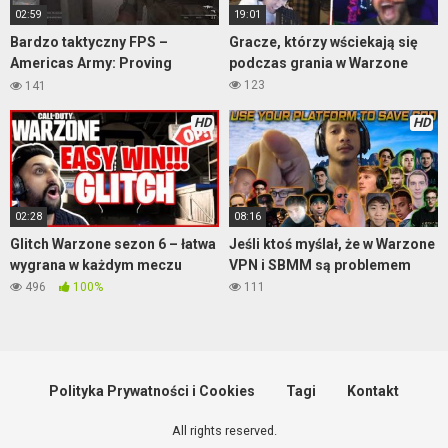
02:59
19:01
Bardzo taktyczny FPS –
Gracze, którzy wściekają się
Americas Army: Proving
podczas grania w Warzone
Grounds
123
141
HD
HD
02:28
08:16
Glitch Warzone sezon 6 – łatwa
Jeśli ktoś myślał, że w Warzone
wygrana w każdym meczu
VPN i SBMM są problemem
496
100%
111
Polityka Prywatności i Cookies
Tagi
Kontakt
All rights reserved.