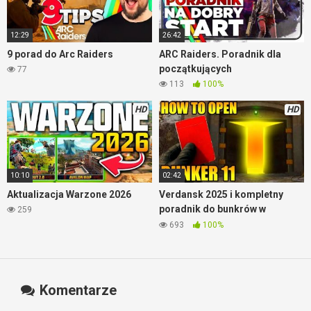
12:29
26:42
9 porad do Arc Raiders
ARC Raiders. Poradnik dla
początkujących
77
113
100%
HD
HD
10:10
02:42
Aktualizacja Warzone 2026
Verdansk 2025 i kompletny
poradnik do bunkrów w
259
Warzone
693
100%
Komentarze