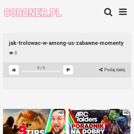
Skip
to
content
jak-trolowac-w-among-us-zabawne-momenty
0
0
/
0
Podaj dalej
HD
HD