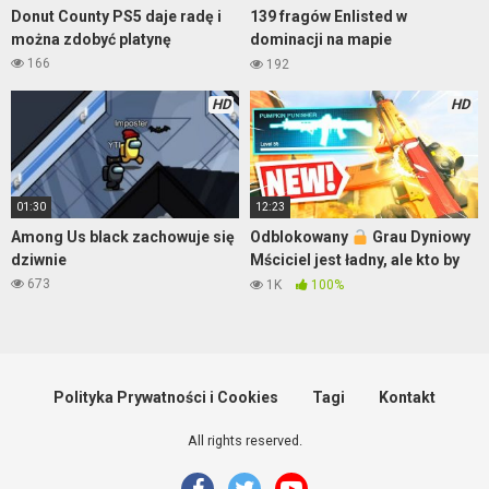
Donut County PS5 daje radę i
139 fragów Enlisted w
można zdobyć platynę
dominacji na mapie
Pokrovskoe City
166
192
HD
HD
01:30
12:23
Among Us black zachowuje się
Odblokowany
Grau Dyniowy
dziwnie
Mściciel jest ładny, ale kto by
chciał nim grać? – Warzone
673
1K
100%
Polityka Prywatności i Cookies
Tagi
Kontakt
All rights reserved.