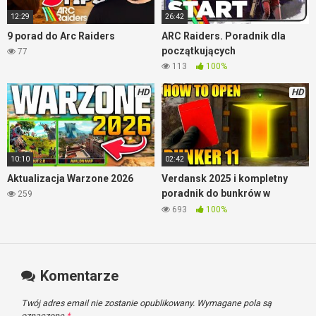
12:29
26:42
9 porad do Arc Raiders
ARC Raiders. Poradnik dla
początkujących
77
113
100%
HD
HD
10:10
02:42
Aktualizacja Warzone 2026
Verdansk 2025 i kompletny
poradnik do bunkrów w
259
Warzone
693
100%
Komentarze
Twój adres email nie zostanie opublikowany.
Wymagane pola są
oznaczone
*