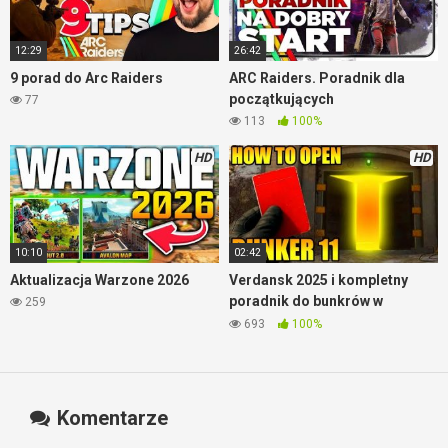
12:29
26:42
9 porad do Arc Raiders
ARC Raiders. Poradnik dla
początkujących
77
113
100%
HD
HD
10:10
02:42
Aktualizacja Warzone 2026
Verdansk 2025 i kompletny
poradnik do bunkrów w
259
Warzone
693
100%
Komentarze