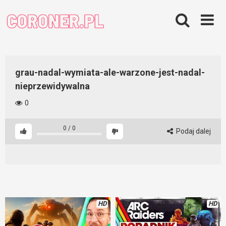
Skip
to
content
grau-nadal-wymiata-ale-warzone-jest-nadal-
nieprzewidywalna
0
0
/
0
Podaj dalej
HD
HD