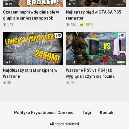
18:49
00:39
Czasem naprawdę ginie się w
Najlepszy błąd w GTA SA PS5
głupi ale śmieszny sposób
remaster
143
480
100%
HD
HD
04:17
07:01
Najdłuższy strzał snajpera w
Warzone PS5 vs PS4 jak
Warzone
wygląda i czym się różni?
2K
1K
Polityka Prywatności i Cookies
Tagi
Kontakt
All rights reserved.