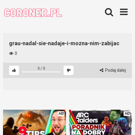
Skip
to
content
grau-nadal-sie-nadaje-i-mozna-nim-zabijac
0
0
/
0
Podaj dalej
HD
HD