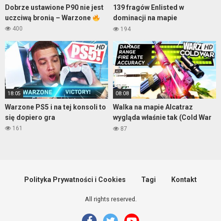
Dobrze ustawione P90 nie jest
139 fragów Enlisted w
uczciwą bronią – Warzone
dominacji na mapie
Pokrovskoe City
400
194
HD
HD
18:05
08:08
Warzone PS5 i na tej konsoli to
Walka na mapie Alcatraz
się dopiero gra
wygląda właśnie tak (Cold War
Warzone)
161
87
Polityka Prywatności i Cookies
Tagi
Kontakt
All rights reserved.