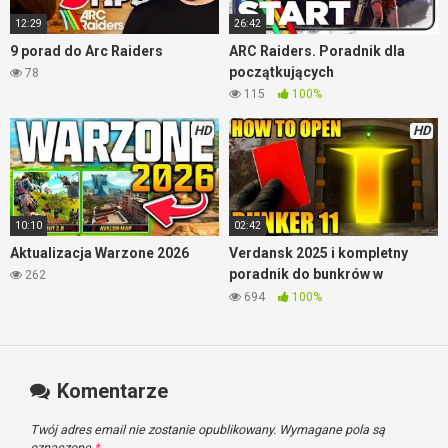
12:29
26:42
9 porad do Arc Raiders
ARC Raiders. Poradnik dla
początkujących
78
115
100%
HD
HD
10:10
02:42
Aktualizacja Warzone 2026
Verdansk 2025 i kompletny
poradnik do bunkrów w
262
Warzone
694
100%
Komentarze
Twój adres email nie zostanie opublikowany.
Wymagane pola są
oznaczone
*