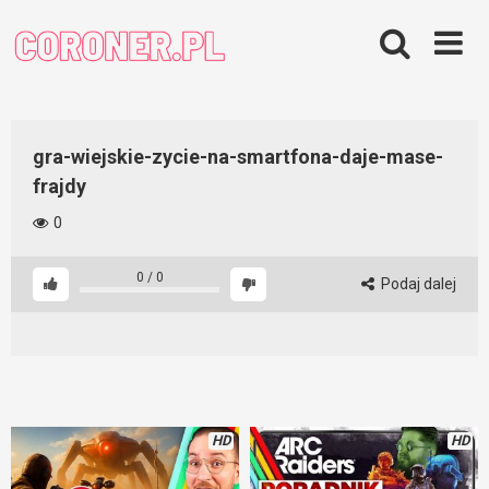
Skip
to
content
gra-wiejskie-zycie-na-smartfona-daje-mase-
frajdy
0
0
/
0
Podaj dalej
HD
HD