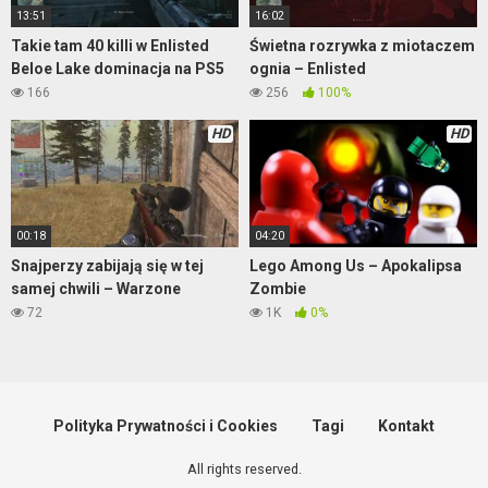
13:51
16:02
Takie tam 40 killi w Enlisted
Świetna rozrywka z miotaczem
Beloe Lake dominacja na PS5
ognia – Enlisted
166
256
100%
HD
HD
00:18
04:20
Snajperzy zabijają się w tej
Lego Among Us – Apokalipsa
samej chwili – Warzone
Zombie
72
1K
0%
Polityka Prywatności i Cookies
Tagi
Kontakt
All rights reserved.