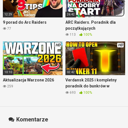
12:29
26:42
9 porad do Arc Raiders
ARC Raiders. Poradnik dla
początkujących
77
113
100%
HD
HD
10:10
02:42
Aktualizacja Warzone 2026
Verdansk 2025 i kompletny
poradnik do bunkrów w
259
Warzone
693
100%
Komentarze