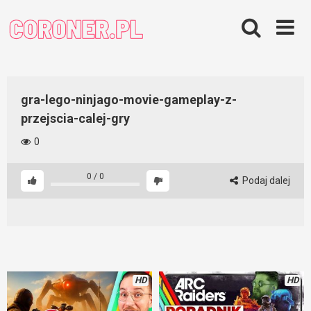
Skip
to
content
gra-lego-ninjago-movie-gameplay-z-
przejscia-calej-gry
0
0
/
0
Podaj dalej
HD
HD