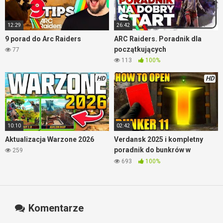
12:29
26:42
9 porad do Arc Raiders
ARC Raiders. Poradnik dla
początkujących
77
113
100%
HD
HD
10:10
02:42
Aktualizacja Warzone 2026
Verdansk 2025 i kompletny
poradnik do bunkrów w
259
Warzone
693
100%
Komentarze