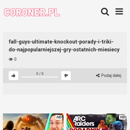
Skip
to
content
fall-guys-ultimate-knockout-porady-i-triki-
do-najpopularniejszej-gry-ostatnich-miesiecy
0
0
/
0
Podaj dalej
HD
HD