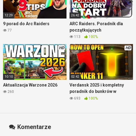
12:29
26:42
9 porad do Arc Raiders
ARC Raiders. Poradnik dla
początkujących
77
113
100%
HD
HD
10:10
02:42
Aktualizacja Warzone 2026
Verdansk 2025 i kompletny
poradnik do bunkrów w
260
Warzone
693
100%
Komentarze