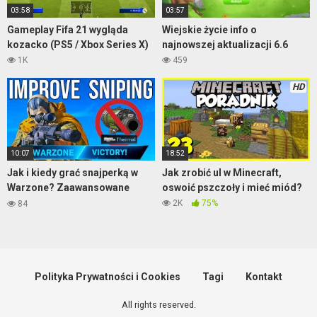
03:58
03:57
Gameplay Fifa 21 wygląda
Wiejskie życie info o
kozacko (PS5 / Xbox Series X)
najnowszej aktualizacji 6.6
1K
459
HD
10:07
18:52
Jak i kiedy grać snajperką w
Jak zrobić ul w Minecraft,
Warzone? Zaawansowane
oswoić pszczoły i mieć miód?
porady – część 2
2K
75%
84
Polityka Prywatności i Cookies
Tagi
Kontakt
All rights reserved.