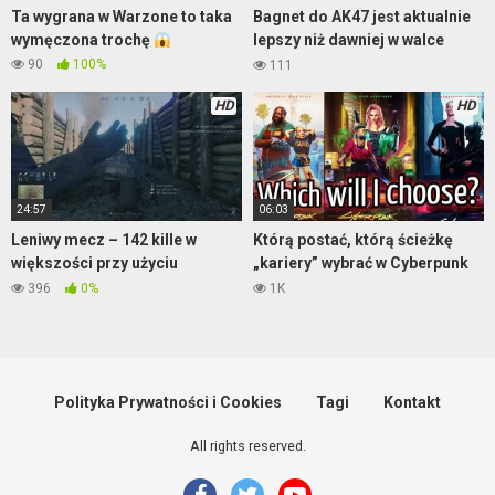
Ta wygrana w Warzone to taka
Bagnet do AK47 jest aktualnie
wymęczona trochę
lepszy niż dawniej w walce
wręcz
90
100%
111
HD
HD
24:57
06:03
Leniwy mecz – 142 kille w
Którą postać, którą ścieżkę
większości przy użyciu
„kariery” wybrać w Cyberpunk
moździerza – Enlisted
2077?
396
0%
1K
Polityka Prywatności i Cookies
Tagi
Kontakt
All rights reserved.