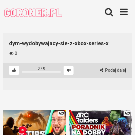
Skip
to
content
dym-wydobywajacy-sie-z-xbox-series-x
0
0
/
0
Podaj dalej
HD
HD