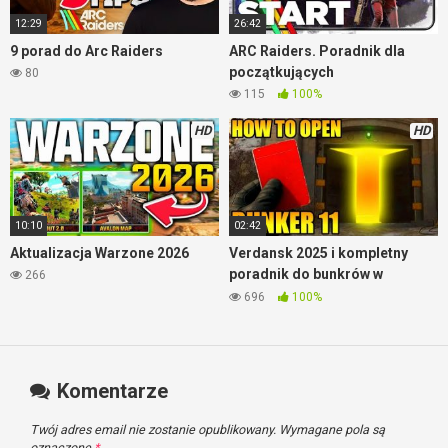
12:29
26:42
9 porad do Arc Raiders
ARC Raiders. Poradnik dla
początkujących
80
115
100%
HD
HD
10:10
02:42
Aktualizacja Warzone 2026
Verdansk 2025 i kompletny
poradnik do bunkrów w
266
Warzone
696
100%
Komentarze
Twój adres email nie zostanie opublikowany.
Wymagane pola są
oznaczone
*