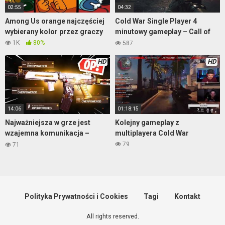
02:55
04:32
Among Us orange najczęściej
Cold War Single Player 4
wybierany kolor przez graczy
minutowy gameplay – Call of
Duty Black Ops
1K
80%
587
HD
HD
14:06
01:18:15
Najważniejsza w grze jest
Kolejny gameplay z
wzajemna komunikacja –
multiplayera Cold War
Warzone
79
71
Polityka Prywatności i Cookies
Tagi
Kontakt
All rights reserved.