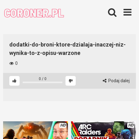
Skip
to
content
dodatki-do-broni-ktore-dzialaja-inaczej-niz-
wynika-to-z-opisu-warzone
0
0
/
0
Podaj dalej
HD
HD