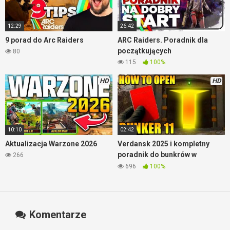
12:29
26:42
9 porad do Arc Raiders
ARC Raiders. Poradnik dla
początkujących
80
115
100%
HD
HD
10:10
02:42
Aktualizacja Warzone 2026
Verdansk 2025 i kompletny
poradnik do bunkrów w
266
Warzone
696
100%
Komentarze