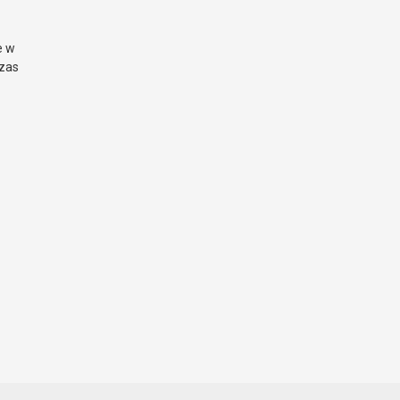
e w
czas