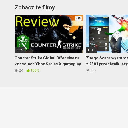
Zobacz te filmy
HD
15:23
11:46
Counter Strike Global Offensive na
Z tego Scara wystarcz
konsolach Xbox Series X gameplay
z 230 i przeciwnik le
z rozgrywki
115
2K
100%