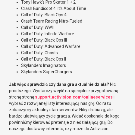
Tony Hawk’s Pro Skater 1 + 2
Crash Bandicoot 4: It’s About Time
Call of Duty: Black Ops 4
Crash Team Racing Nitro-Fueled
Call of Duty: WWII
Call of Duty: Infinite Warfare
Call of Duty: Black Ops III
Call of Duty: Advanced Warfare
Call of Duty: Ghosts
Call of Duty: Black Ops II
Skylanders Imaginators
Skylanders SuperChargers
Jak więc sprawdzić czy dana gra aktualnie działa?
Nic
prostszego. Wystarczy wejść na specjalnie przygotowaną
stronę stronę
support.activision.com/onlineservices
i
wybrać z rozwijanej listy interesującą nas grę. Od razu
zobaczymy aktualny stan serwerów. Niby drobiazg, ale
bardzo ułatwiający życie gracza. Widać doskonale do kogo
powinniśmy kierować pretensje z niedziałającą grą. Do
naszego dostawcy internetu, czy może do Activision.