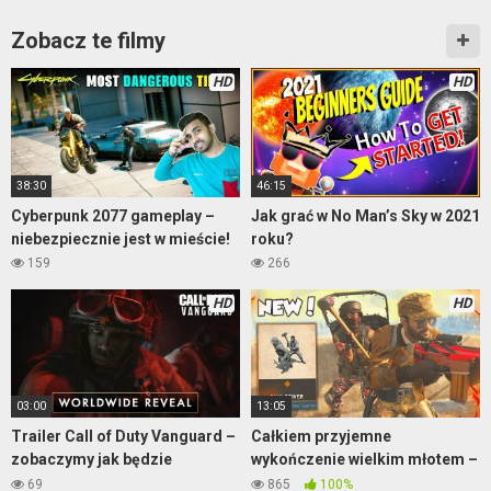
Zobacz te filmy
HD
HD
38:30
46:15
Cyberpunk 2077 gameplay –
Jak grać w No Man’s Sky w 2021
niebezpiecznie jest w mieście!
roku?
159
266
HD
HD
03:00
13:05
Trailer Call of Duty Vanguard –
Całkiem przyjemne
zobaczymy jak będzie
wykończenie wielkim młotem –
naprawdę
Warzone
69
865
100%