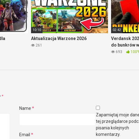
10:10
02:42
dla
Aktualizacja Warzone 2026
Verdansk 202
do bunkrów 
261
693
100
e
*
Name
*
Zapamiętaj moje dan
tej przeglądarce pod
pisania kolejnych
komentarzy.
Email
*