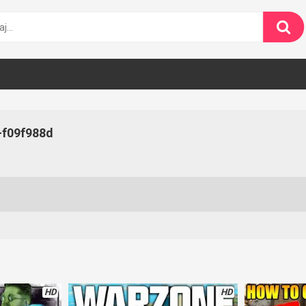
-f09f988d
HD
HD