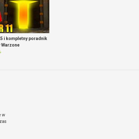
5 i kompletny poradnik
w Warzone
%
e w
czas