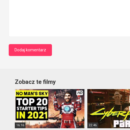
Zobacz te filmy
HD
16:16
22:46