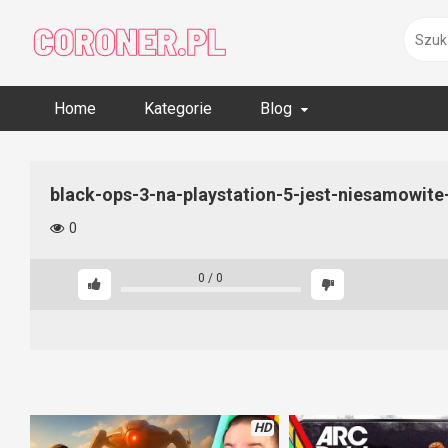
Skip
to
content
Home
Kategorie
Blog
black-ops-3-na-playstation-5-jest-niesamowite
0
0
/
0
HD