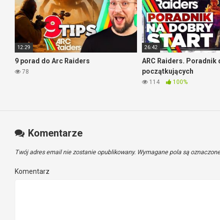
12:29
26:42
9 porad do Arc Raiders
ARC Raiders. Poradnik 
początkujących
78
114
100%
Komentarze
Twój adres email nie zostanie opublikowany.
Wymagane pola są oznaczon
Komentarz