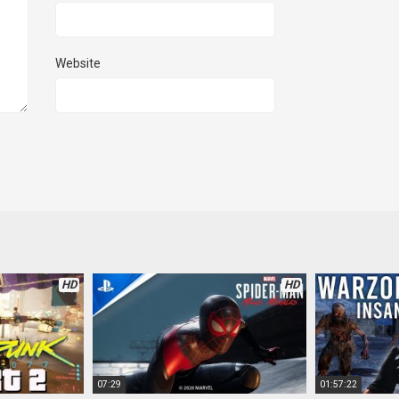
Website
HD
HD
07:29
01:57:22