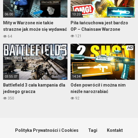
06:00
13:20
Mity w Warzone nie takie
Piła łańcuchowa jest bardzo
straszne jak może się wydawać
OP – Chainsaw Warzone
– część 3
121
64
HD
HD
03:55:07
14:34
Battlefield 3 cała kampania dla
Oden powrócił i można nim
jednego gracza
nieźle narozrabiać
350
92
Polityka Prywatności i Cookies
Tagi
Kontakt