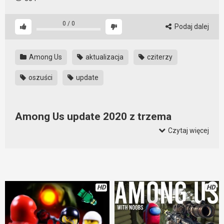
0
/
0
Podaj dalej
Among Us
aktualizacja
cziterzy
oszuści
update
Among Us update 2020 z trzema
ważnymi zmianami
Czytaj więcej
Na ten update wszyscy czekają z niecierpliwością. Co prawda
nie ma na razie zmian związanych z oszustami, ale mamy
nadzieję, że wkrótce to się zmieni. Za to po tej aktualizacji jest
możliwość wyboru opcji anonimowego głosowania przez
HD
HD
hosta gry. I już nie będzie wiadomo jak kto głosował. Czyli nie
będzie głosowania odwetowego. Dobra zmiana. Można
będzie też zmienić częstotliwość z jaką pojawiać się będzie