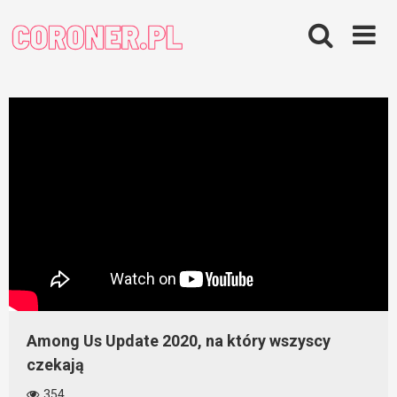
Skip
to
content
Among Us Update 2020, na który wszyscy
czekają
354