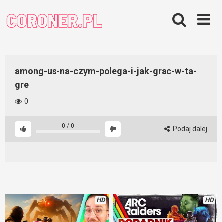
Skip
to
content
among-us-na-czym-polega-i-jak-grac-w-ta-
gre
0
0
/
0
Podaj dalej
HD
HD