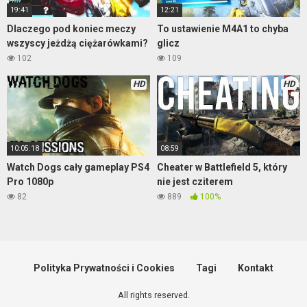
19:41
12:21
Dlaczego pod koniec meczy
To ustawienie M4A1 to chyba
wszyscy jeżdżą ciężarówkami?
glicz
102
109
HD
HD
10:05:18
08:59
Watch Dogs cały gameplay PS4
Cheater w Battlefield 5, który
Pro 1080p
nie jest cziterem
82
889
100%
Polityka Prywatności i Cookies
Tagi
Kontakt
All rights reserved.