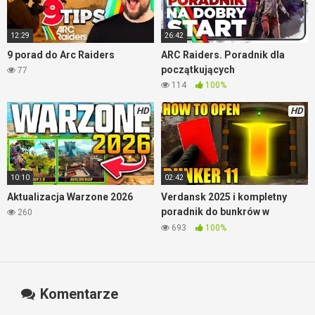
12:29
26:42
9 porad do Arc Raiders
ARC Raiders. Poradnik dla
początkujących
77
114
100%
HD
HD
10:10
02:42
Aktualizacja Warzone 2026
Verdansk 2025 i kompletny
poradnik do bunkrów w
260
Warzone
693
100%
Komentarze