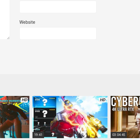
Website
HD
HD
19:41
03:04:45