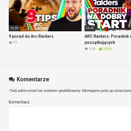
12:29
26:42
9 porad do Arc Raiders
ARC Raiders. Poradnik 
początkujących
77
114
100%
Komentarze
Twój adres email nie zostanie opublikowany.
Wymagane pola są oznaczon
Komentarz