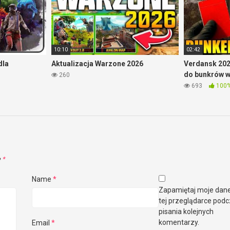
10:10
02:42
dla
Aktualizacja Warzone 2026
Verdansk 202
do bunkrów 
260
693
100
e
*
Name
*
Zapamiętaj moje dan
tej przeglądarce pod
pisania kolejnych
komentarzy.
Email
*