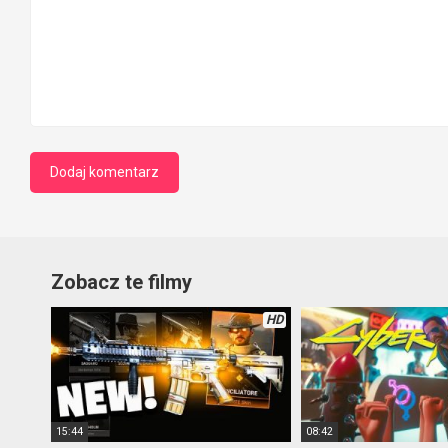
Zobacz te filmy
HD
15:44
08:42