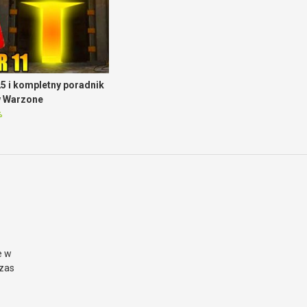
5 i kompletny poradnik
w Warzone
%
e w
czas