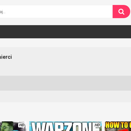
ierci
HD
HD