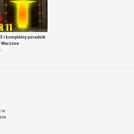
5 i kompletny poradnik
w Warzone
%
e w
czas