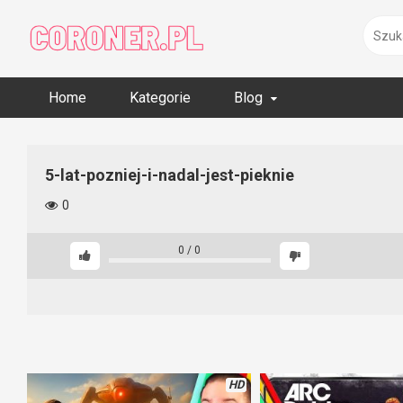
Skip
to
content
Home
Kategorie
Blog
5-lat-pozniej-i-nadal-jest-pieknie
0
0
/
0
HD