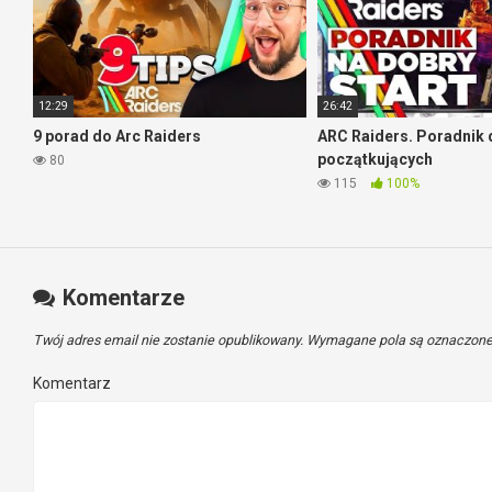
12:29
26:42
9 porad do Arc Raiders
ARC Raiders. Poradnik 
początkujących
80
115
100%
Komentarze
Twój adres email nie zostanie opublikowany.
Wymagane pola są oznaczon
Komentarz