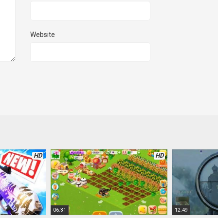
Website
HD
HD
06:31
12:49