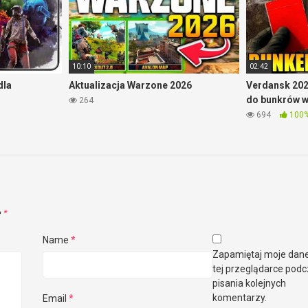
10:10
02:42
dla
Aktualizacja Warzone 2026
Verdansk 202
do bunkrów 
264
694
100
e
*
Name
*
Zapamiętaj moje dan
tej przeglądarce pod
pisania kolejnych
komentarzy.
Email
*