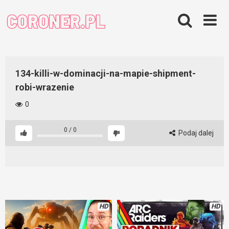
Skip
to
content
134-killi-w-dominacji-na-mapie-shipment-
robi-wrazenie
0
0
/
0
Podaj dalej
HD
HD