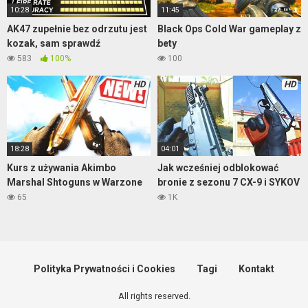
10:28
11:45
AK47 zupełnie bez odrzutu jest
Black Ops Cold War gameplay z
kozak, sam sprawdź
bety
583
100%
100
HD
HD
18:28
04:01
Kurs z używania Akimbo
Jak wcześniej odblokować
Marshal Shtoguns w Warzone
bronie z sezonu 7 CX-9 i SYKOV
65
1K
Polityka Prywatności i Cookies
Tagi
Kontakt
All rights reserved.