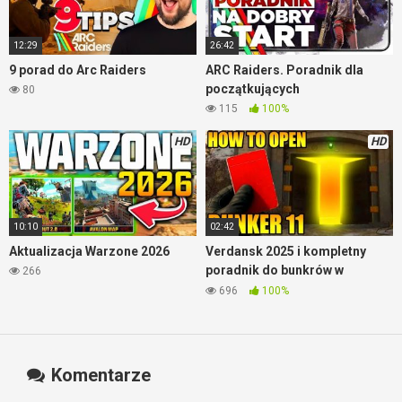
12:29
26:42
9 porad do Arc Raiders
ARC Raiders. Poradnik dla
początkujących
80
115
100%
HD
HD
10:10
02:42
Aktualizacja Warzone 2026
Verdansk 2025 i kompletny
poradnik do bunkrów w
266
Warzone
696
100%
Komentarze