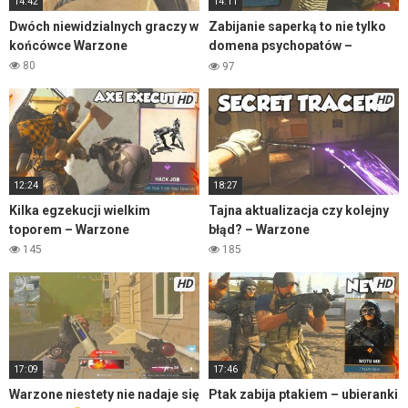
14:42
14:11
Dwóch niewidzialnych graczy w
Zabijanie saperką to nie tylko
końcówce Warzone
domena psychopatów –
Warzone
80
97
HD
HD
12:24
18:27
Kilka egzekucji wielkim
Tajna aktualizacja czy kolejny
toporem – Warzone
błąd? – Warzone
145
185
HD
HD
17:09
17:46
Warzone niestety nie nadaje się
Ptak zabija ptakiem – ubieranki