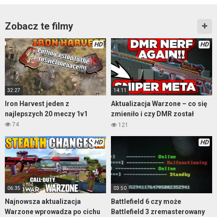
Zobacz te filmy
HD
HD
32:27
14:11
Iron Harvest jeden z
Aktualizacja Warzone – co się
najlepszych 20 meczy 1v1
zmieniło i czy DMR został
znerfiony?
74
121
HD
HD
06:35
03:50
Najnowsza aktualizacja
Battlefield 6 czy może
Warzone wprowadza po cichu
Battlefield 3 zremasterowany