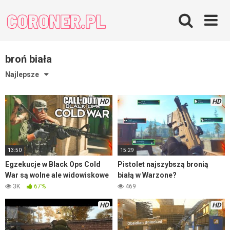
Skip
to
content
broń biała
Najlepsze
HD
HD
13:50
15:29
Egzekucje w Black Ops Cold
Pistolet najszybszą bronią
War są wolne ale widowiskowe
białą w Warzone?
3K
67%
469
HD
HD