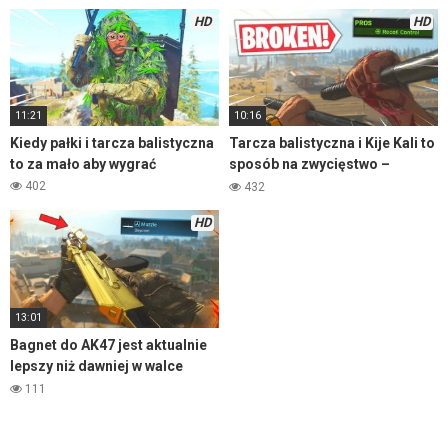
HD
HD
11:21
10:16
Kiedy pałki i tarcza balistyczna
Tarcza balistyczna i Kije Kali to
to za mało aby wygrać
sposób na zwycięstwo –
Warzone
402
432
HD
13:01
Bagnet do AK47 jest aktualnie
lepszy niż dawniej w walce
wręcz
111