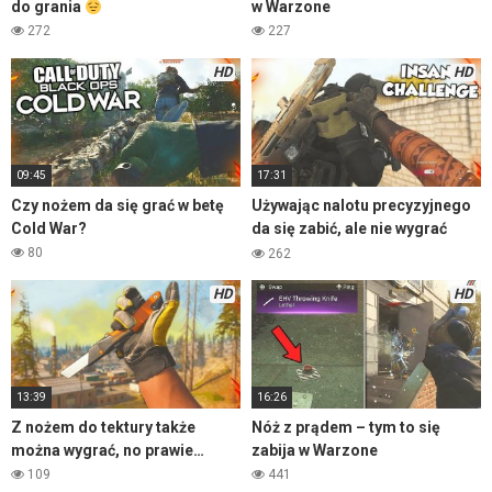
do grania
w Warzone
272
227
HD
HD
09:45
17:31
Czy nożem da się grać w betę
Używając nalotu precyzyjnego
Cold War?
da się zabić, ale nie wygrać
mecz
80
262
HD
HD
13:39
16:26
Z nożem do tektury także
Nóż z prądem – tym to się
można wygrać, no prawie…
zabija w Warzone
109
441