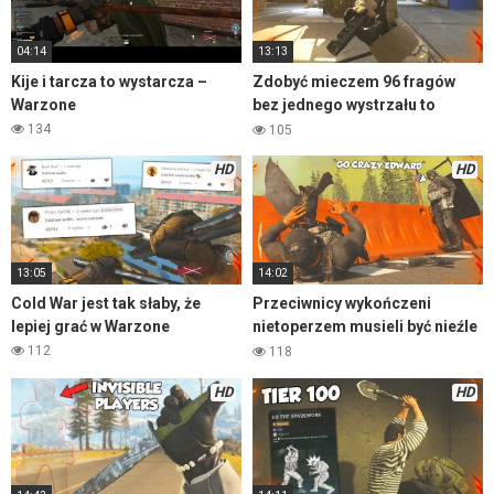
04:14
13:13
Kije i tarcza to wystarcza –
Zdobyć mieczem 96 fragów
Warzone
bez jednego wystrzału to
wyczyn
134
105
HD
HD
13:05
14:02
Cold War jest tak słaby, że
Przeciwnicy wykończeni
lepiej grać w Warzone
nietoperzem musieli być nieźle
wkurzeni
112
118
HD
HD