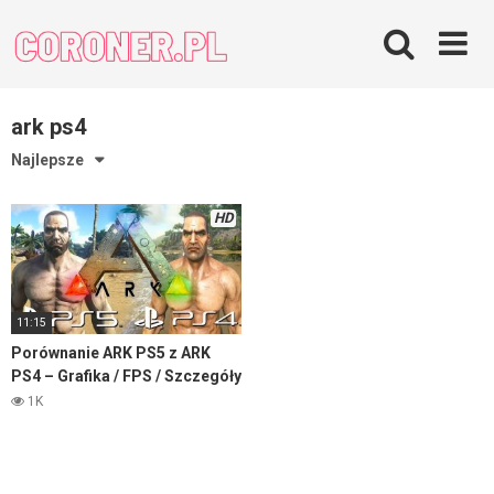
Skip
to
content
ark ps4
Najlepsze
HD
11:15
Porównanie ARK PS5 z ARK
PS4 – Grafika / FPS / Szczegóły
– Ark: Survival Evolved
1K