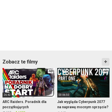
Zobacz te filmy
HD
HD
26:42
03:06:50
ARC Raiders. Poradnik dla
Jak wygląda Cyberpunk 2077
początkujących
na naprawę mocnym sprzęcie?