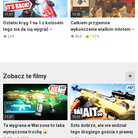
11:57
13:05
Ostatni krąg 1 na 1 z kolosem
Całkiem przyjemne
tego nie da się wygrać –
wykończenie wielkim młotem –
Warzone
Warzone
268
864
100%
Zobacz te filmy
HD
HD
11:57
13:01
Ta wygrana w Warzone to taka
Szło dobrze, ale nie widział
wymęczona trochę
tego drugiego gościa z prawej