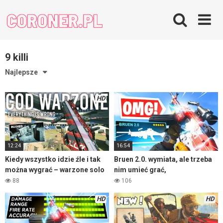
Skip
to
content
9 killi
Najlepsze
HD
12:24
16:54
Kiedy wszystko idzie źle i tak
Bruen 2.0. wymiata, ale trzeba
można wygrać – warzone solo
nim umieć grać,
88
106
HD
HD